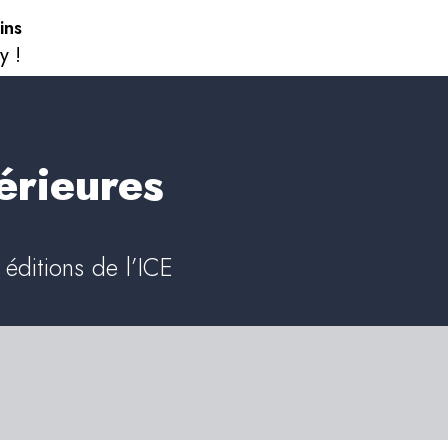
ins
y !
érieures
éditions de l’ICE