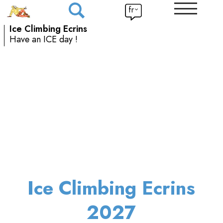
fr
Ice Climbing Ecrins
Have an ICE day !
AT
P
I
I
P
Ice Climbing Ecrins
C
2027