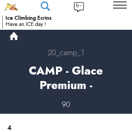
fr
Ice Climbing Ecrins
Have an ICE day !
20_camp_1
CAMP - Glace
Premium -
90
4