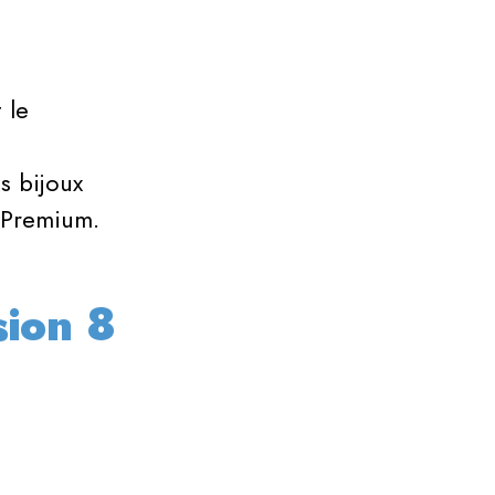
PARTENAIRES
 le
EDITIONS
s bijoux
ANTÉRIEURES
n Premium.
sion 8