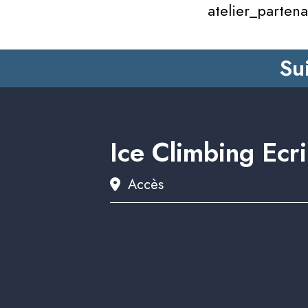
atelier_partena
Su
Ice Climbing Ecr
Accès