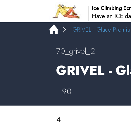
Ice Climbing Ecr
Have an ICE da
GRIVEL - Glace Premiu
70_grivel_2
GRIVEL - Gl
90
4