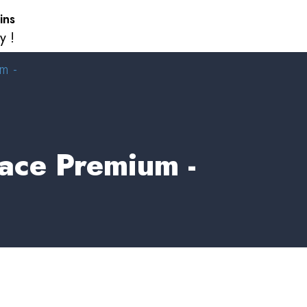
ins
y !
m -
ace Premium -