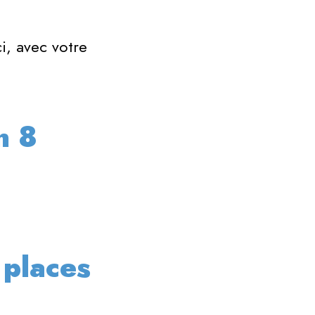
i, avec votre
PARTENAIRES
EDITIONS
ANTÉRIEURES
n 8
 places