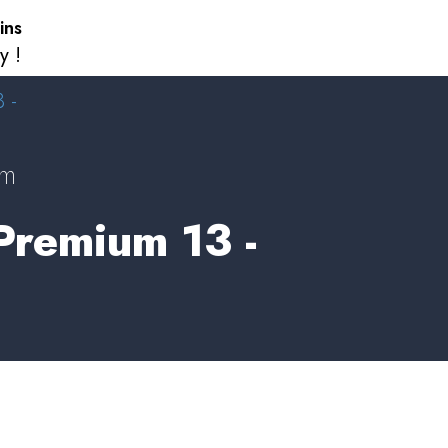
ins
y !
 -
um
 Premium 13 -