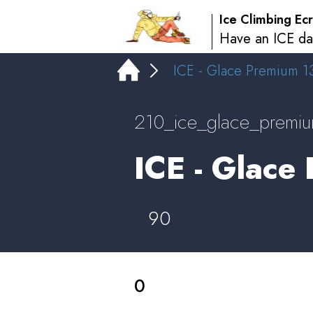
Ice Climbing Ecr
Have an ICE da
ICE - Glace Premium 13
210_ice_glace_premi
ICE - Glace
90
0