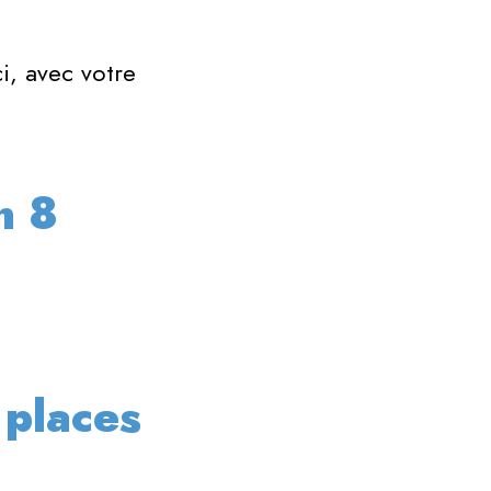
i, avec votre
PARTENAIRES
EDITIONS
ANTÉRIEURES
n 8
 places