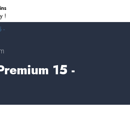
ins
y !
 -
um
 Premium 15 -