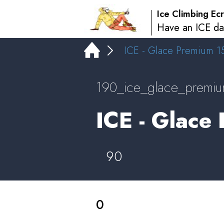
Ice Climbing Ecr
Have an ICE da
ICE - Glace Premium 15
190_ice_glace_premi
ICE - Glace
90
0