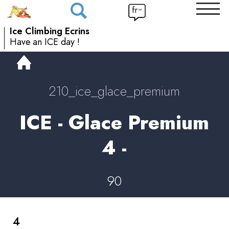
fr
Ice Climbing Ecrins
Have an ICE day !
210_ice_glace_premium
ICE - Glace Premium
4 -
90
4