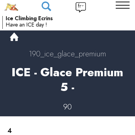
fr
Ice Climbing Ecrins
Have an ICE day !
190_ice_glace_premium
ICE - Glace Premium
5 -
90
4