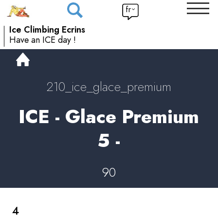
fr
Ice Climbing Ecrins
Have an ICE day !
210_ice_glace_premium
ICE - Glace Premium
5 -
90
4