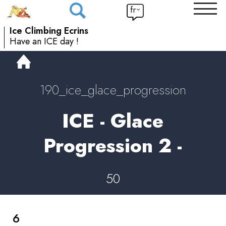
fr
Ice Climbing Ecrins
Have an ICE day !
190_ice_glace_progression
ICE - Glace
Progression 2 -
50
6