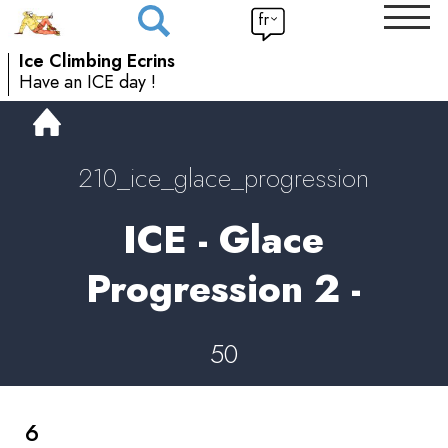
fr
Ice Climbing Ecrins
Have an ICE day !
210_ice_glace_progression
ICE - Glace
Progression 2 -
50
6