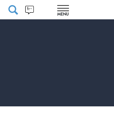
fr
MENU
ATELIERS
PROGRAMME
INSCRIPTIONS
Ateliers
INFOS
Bénévoles
PRATIQUES
Compétiti
CONCEPTS