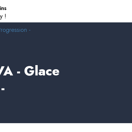
ins
y !
rogression -
A - Glace
-