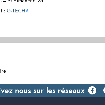
 24 et dimanche 25.
t :
G-TECH
ire
ivez nous sur les réseaux