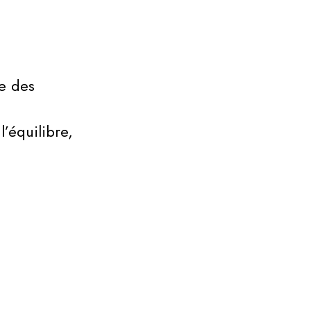
PARTENAIRES
ce des
EDITIONS
ANTÉRIEURES
’équilibre,