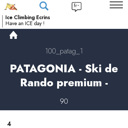
fr
Ice Climbing Ecrins
Have an ICE day !
100_patag_1
PATAGONIA - Ski de
Rando premium -
90
4