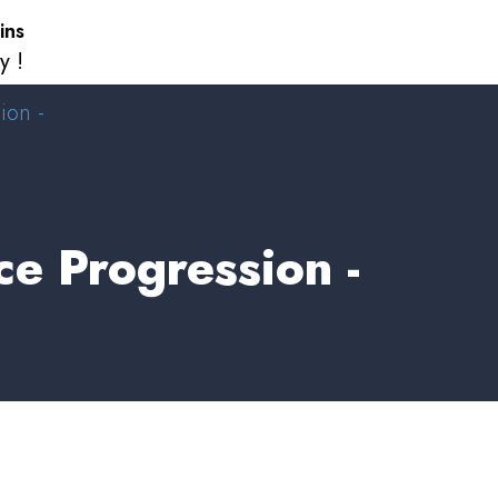
ins
y !
ion -
ce Progression -