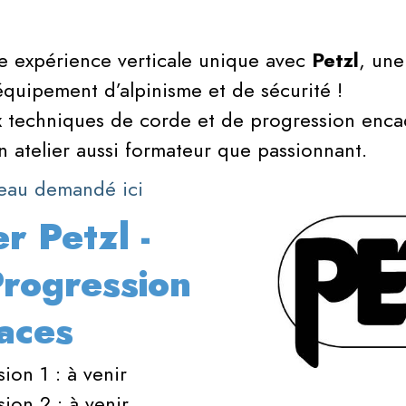
e expérience verticale unique avec
Petzl
, une
équipement d’alpinisme et de sécurité !
ux techniques de corde et de progression enca
n atelier aussi formateur que passionnant.
iveau demandé ici
er Petzl -
Progression
aces
ion 1 : à venir
ion 2 : à venir