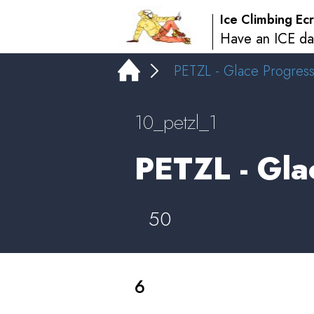
Ice Climbing Ecr
Have an ICE da
PETZL - Glace Progress
10_petzl_1
PETZL - Gla
50
6