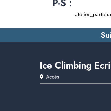
P-S :
atelier_partena
Su
Ice Climbing Ecr
Accès