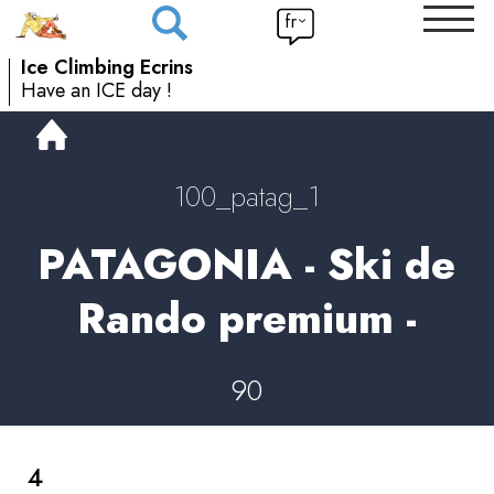
fr
Ice Climbing Ecrins
Have an ICE day !
100_patag_1
PATAGONIA - Ski de
Rando premium -
90
4