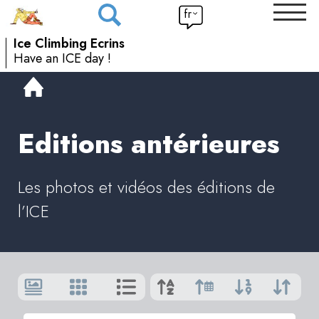
fr
Ice Climbing Ecrins
Have an ICE day !
Editions antérieures
Les photos et vidéos des éditions de
l’ICE
Afficher
par
:
9
|
Tout