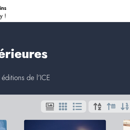
ins
y !
érieures
éditions de l’ICE