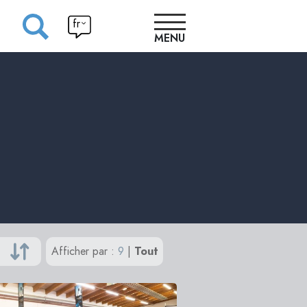
fr
MENU
ATELIERS
PROGRAMME
INSCRIPTIONS
Ateliers
INFOS
Bénévoles
PRATIQUES
Afficher par :
9
|
Tout
Compétiti
CONCEPTS