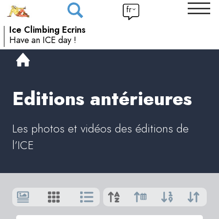
fr
Ice Climbing Ecrins
Have an ICE day !
Editions antérieures
Les photos et vidéos des éditions de
l’ICE
Afficher
par
:
9
|
Tout