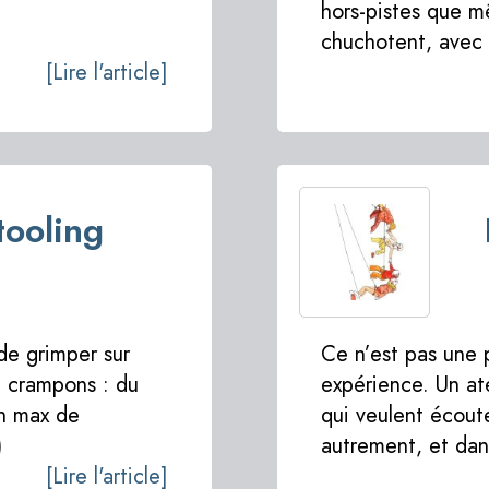
hors-pistes que m
chuchotent, avec 
[Lire l'article]
tooling
 de grimper sur
Ce n’est pas une 
t crampons : du
expérience. Un ate
un max de
qui veulent écout
)
autrement, et da
[Lire l'article]