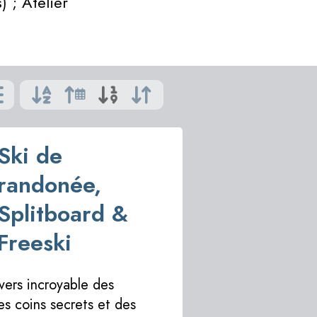
 ; Atelier
Ski de
randonée,
Splitboard &
Freeski
vers incroyable des
es coins secrets et des