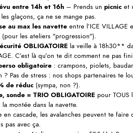
évu entre 14h et 16h
– Prends un
picnic
et
les glaçons, ça ne se mange pas.
se au max les navette
entre l’ICE VILLAGE et
 (pour les ateliers "progression").
 sécurité OBLIGATOIRE
la veille à 18h30** d
AGE. C’est là qu’on te dit comment ne pas fini
perso obligatoire
: crampons, piolets, bauda
en ? Pas de stress : nos shops partenaires te lo
% de réduc
(sympa, non ?).
le, sonde = TRIO OBLIGATOIRE
pour TOUS le
 la montée dans la navette.
 en cascade, les avalanches peuvent te faire
is pas avec ça.