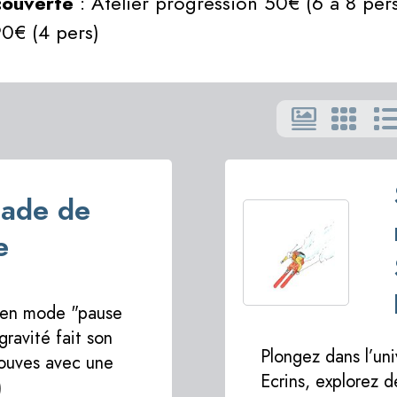
couverte
: Atelier progression 50€ (6 à 8 pers)
0€ (4 pers)
ade de
e
 en mode "pause
 gravité fait son
Plongez dans l’uni
rouves avec une
Ecrins, explorez d
)