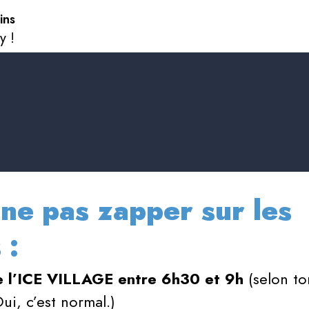
ins
y !
 ne pas zapper sur les
 :
e l’ICE VILLAGE entre 6h30 et 9h
(selon ton
Oui, c’est normal.)