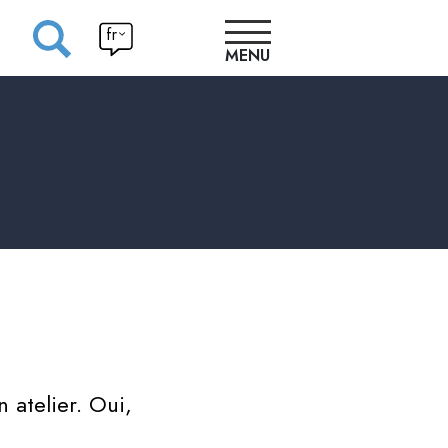
fr
MENU
ATELIERS
PROGRAMME
INSCRIPTIONS
Ateliers
INFOS
Bénévoles
PRATIQUES
 atelier. Oui,
Compétiti
CONCEPTS