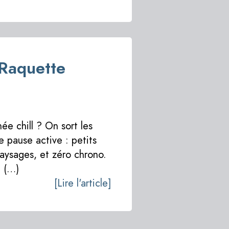
Raquette
ée chill ? On sort les
e pause active : petits
aysages, et zéro chrono.
, (…)
[Lire l'article]