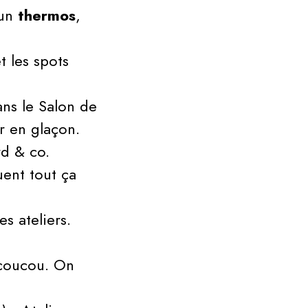
 un
thermos
,
PARTENAIRES
 les spots
EDITIONS
ans le Salon de
ANTÉRIEURES
r en glaçon.
rd & co.
uent tout ça
s ateliers.
 coucou. On